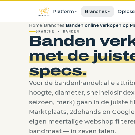
Platform
Branches
Oploss
Home
/
Branches
/
Banden online verkopen op M
Webshop
Auto-onderdelen
Stap 
BRANCHE · BANDEN
In 7 talen, op Google
Demontage + onderde
Migra
Banden ver
Adverteren
Banden
Stap 
met de juist
Marktplaats, 2dehands, Google,
Tyre-specifieke functi
Migra
onderdelen.autos
specs.
Velgen
Stap 
Voorraad & QR-codes
Specs, fotografie, sets
Migra
Slim voorraadbeheer
Voor de bandenhandel: alle attrib
Auto's
hoogte, diameter, snelheidsindex,
Facturatie
Complete voertuigen
Direct vanuit voorraad
seizoen, merk) gaan in de juiste f
Motoren
Marktplaats, 2dehands en Google 
Onderdelen + comple
eigen meertalige webshop filtere
bandmaat — in zeven talen.