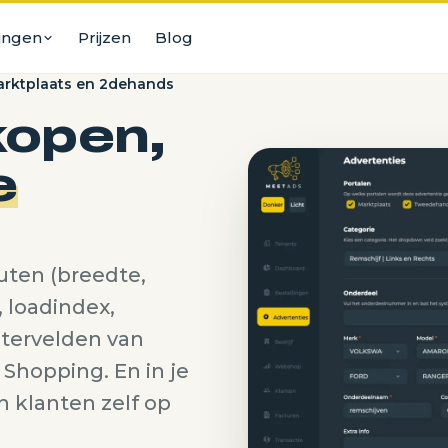
ingen
Prijzen
Blog
arktplaats en 2dehands
over van Corenio
lenhandel
tie zonder gedoe
kopen,
over van Eurostocks
e
es
tie zonder gedoe
over van Mobilox
tie zonder gedoe
uten (breedte,
 loadindex,
iltervelden van
Shopping. En in je
te motoren
n klanten zelf op