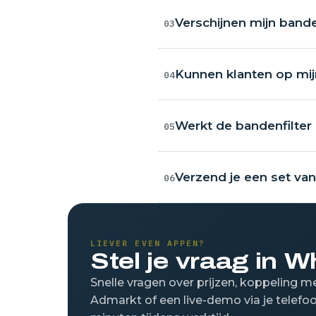
Verschijnen mijn ban
03
Kunnen klanten op mi
04
Werkt de bandenfilter 
05
Verzend je een set va
06
LIEVER EVEN APPEN?
Stel je vraag in 
Snelle vragen over prijzen, koppeling 
Admarkt of een live-demo via je telefoo