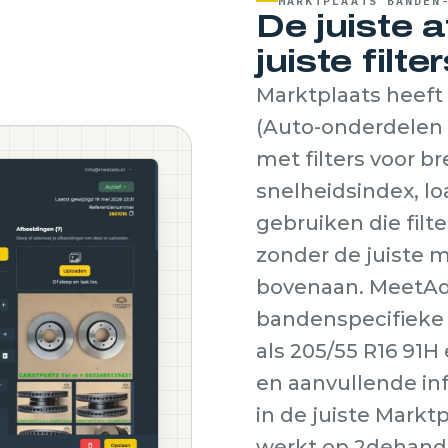
MARKTPLAATS BANDEN
De juiste a
juiste filte
Marktplaats heeft
(Auto-onderdelen
met filters voor b
snelheidsindex, l
gebruiken die filt
zonder de juiste
bovenaan. MeetAds 
bandenspecifieke 
als 205/55 R16 91H
en aanvullende in
in de juiste Marktp
werkt op 2dehands