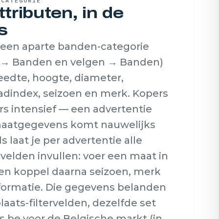
-CATEGORIE
ttributen, in de
rs
 een aparte banden-categorie
 → Banden en velgen → Banden)
reedte, hoogte, diameter,
oadindex, seizoen en merk. Kopers
ers intensief — een advertentie
 maatgegevens komt nauwelijks
laat je per advertentie alle
velden invullen: voer een maat in
 en koppel daarna seizoen, merk
formatie. Die gegevens belanden
laats-filtervelden, dezelfde set
.be voor de Belgische markt (in