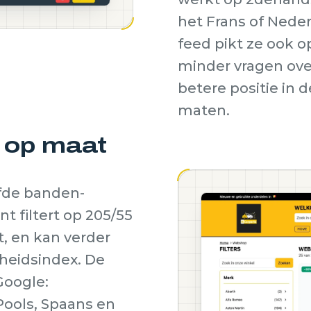
het Frans of Nede
feed pikt ze ook o
minder vragen over
betere positie in 
maten.
f op maat
fde banden-
nt filtert op 205/55
t, en kan verder
lheidsindex. De
Google:
 Pools, Spaans en