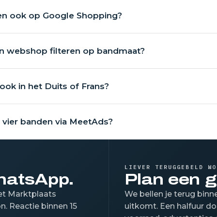
den ook op Google Shopping?
jn webshop filteren op bandmaat?
ook in het Duits of Frans?
n vier banden via MeetAds?
LIEVER TERUGGEBELD WO
WhatsApp.
Plan een g
met Marktplaats
We bellen je terug bin
n. Reactie binnen 15
uitkomt. Een halfuur do