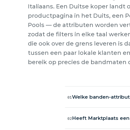
Italiaans. Een Duitse koper landt o
productpagina in het Duits, een P
Pools — de attributen worden ve
zodat de filters in elke taal werk
die ook over de grens leveren is d
tussen een paar lokale klanten e
bereik op precies de bandmaten di
Welke banden-attribute
01
Heeft Marktplaats een
02