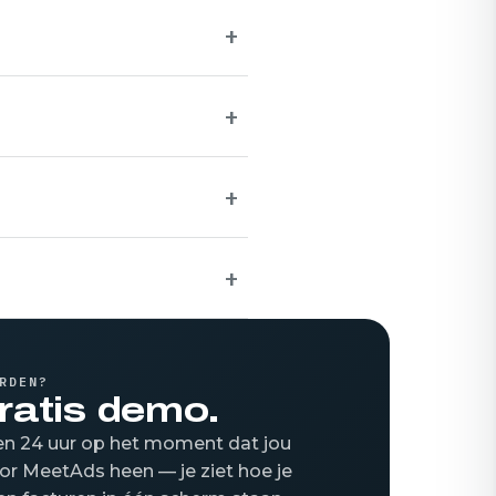
+
+
+
+
RDEN?
ratis demo.
nen 24 uur op het moment dat jou
or MeetAds heen — je ziet hoe je