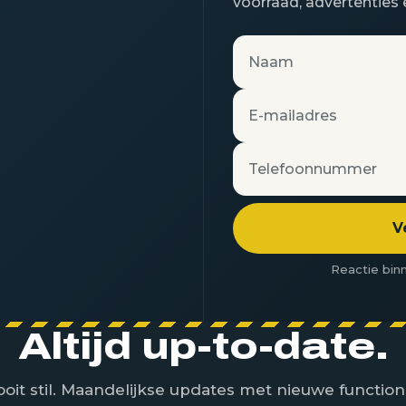
voorraad, advertenties 
Naam
E-mailadres
Telefoonnummer
V
Reactie binn
Altijd up-to-date.
oit stil. Maandelijkse updates met nieuwe function