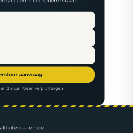
en facturen in één scherm staan.
erstuur aanvraag
en 24 uur · Geen verplichtingen
aliteiten — en de