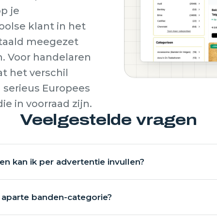
p je
oolse klant in het
rtaald meegezet
en. Voor handelaren
at het verschil
n serieus Europees
e in voorraad zijn.
Veelgestelde vragen
n kan ik per advertentie invullen?
 aparte banden-categorie?