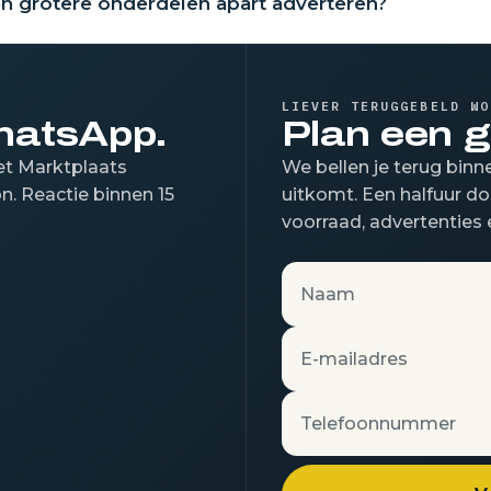
n grotere onderdelen apart adverteren?
LIEVER TERUGGEBELD WO
WhatsApp.
Plan een g
met Marktplaats
We bellen je terug bin
n. Reactie binnen 15
uitkomt. Een halfuur do
voorraad, advertenties 
Naam
E-mailadres
Telefoonnummer