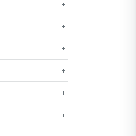
+
+
+
+
+
+