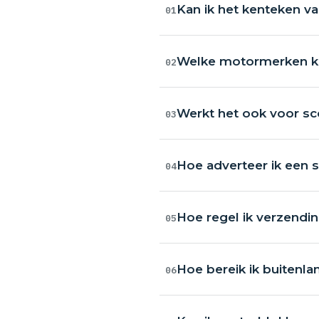
Kan ik het kenteken v
01
Welke motormerken ka
02
Werkt het ook voor s
03
Hoe adverteer ik een
04
Hoe regel ik verzendi
05
Hoe bereik ik buitenl
06