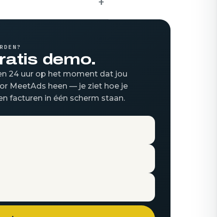
+
RDEN?
ratis demo.
nen 24 uur op het moment dat jou
or MeetAds heen — je ziet hoe je
en facturen in één scherm staan.