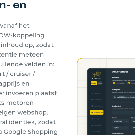
n- en
vanaf het
 RDW-koppeling
rinhoud op, zodat
rtentie meteen
vullende velden in:
 / cruiser /
agprijs en
r invoeren plaatst
ats motoren-
 eigen webshop.
ral identiek, zodat
via Google Shopping