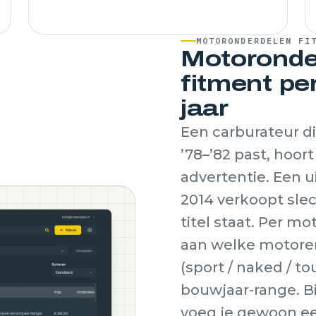
MOTORONDERDELEN FI
Motoronde
fitment pe
jaar
Een carburateur d
’78–’82 past, hoor
advertentie. Een u
2014 verkoopt slec
titel staat. Per m
aan welke motoren
(sport / naked / to
bouwjaar-range. 
voeg je gewoon ee