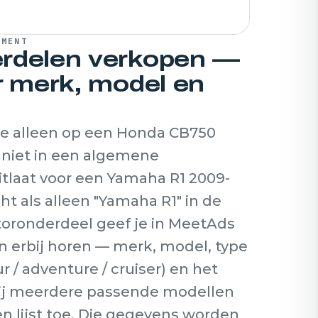
TMENT
rdelen verkopen —
r merk, model en
ie alleen op een Honda CB750
t niet in een algemene
itlaat voor een Yamaha R1 2009-
ht als alleen "Yamaha R1" in de
otoronderdeel geef je in MeetAds
 erbij horen — merk, model, type
ur / adventure / cruiser) en het
Bij meerdere passende modellen
n lijst toe. Die gegevens worden