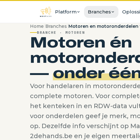
Platform
Branches
Oploss
Home
/
Branches
/
Motoren en motoronderdelen
Webshop
Auto-onderdelen
Stap 
BRANCHE · MOTOREN
In 7 talen, op Google
Demontage + onderde
Migra
Motoren én
Adverteren
Banden
Stap 
motoronder
Marktplaats, 2dehands, Google,
Tyre-specifieke functi
Migra
onderdelen.autos
—
onder één
Velgen
Stap 
Voorraad & QR-codes
Specs, fotografie, sets
Migra
Slim voorraadbeheer
Voor handelaren in motoronderde
Auto's
complete motoren. Voor complete
Facturatie
Complete voertuigen
Direct vanuit voorraad
het kenteken in en RDW-data vult 
Motoren
voor onderdelen geef je merk, m
Onderdelen + comple
op. Dezelfde info verschijnt op Ma
2dehands.be en je eigen meertal