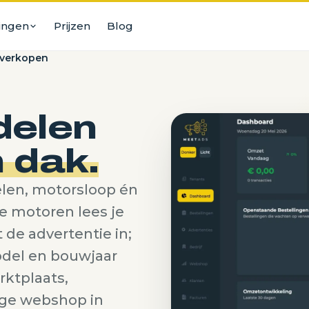
ingen
Prijzen
Blog
 verkopen
over van Corenio
lenhandel
tie zonder gedoe
over van Eurostocks
delen
es
tie zonder gedoe
 dak.
over van Mobilox
tie zonder gedoe
len, motorsloop én
 motoren lees je
de advertentie in;
odel en bouwjaar
te motoren
rktplaats,
ige webshop in