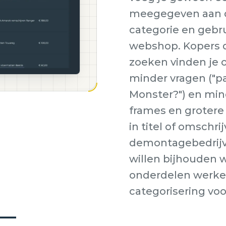
meegegeven aan d
categorie en gebru
webshop. Kopers d
zoeken vinden je on
minder vragen ("pa
Monster?") en min
frames en groter
in titel of omsch
demontagebedrijve
willen bijhouden w
onderdelen werken
categorisering vo
 —