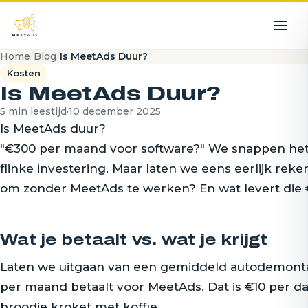
Home
/
Blog
/
Is MeetAds Duur?
Kosten
Is MeetAds Duur?
5 min leestijd
·
10 december 2025
Is MeetAds duur?
"€300 per maand voor software?" We snappen het. 
flinke investering. Maar laten we eens eerlijk reke
om zonder MeetAds te werken? En wat levert die €
Wat je betaalt vs. wat je krijgt
Laten we uitgaan van een gemiddeld autodemonta
per maand betaalt voor MeetAds. Dat is €10 per d
broodje kroket met koffie.