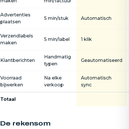
maken
min/factuur
Advertenties
5 min/stuk
Automatisch
plaatsen
Verzendlabels
5 min/label
1 klik
maken
Handmatig
Klantberichten
Geautomatiseerd
typen
Voorraad
Na elke
Automatisch
bijwerken
verkoop
sync
Totaal
De rekensom