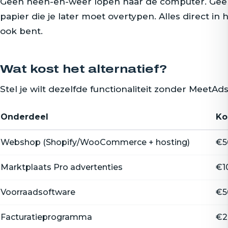
Geen heen-en-weer lopen naar de computer. Gee
papier die je later moet overtypen. Alles direct in 
ook bent.
Wat kost het alternatief?
Stel je wilt dezelfde functionaliteit zonder MeetAd
Onderdeel
Ko
Webshop (Shopify/WooCommerce + hosting)
€5
Marktplaats Pro advertenties
€1
Voorraadsoftware
€5
Facturatieprogramma
€2